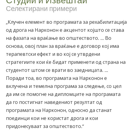
Селектирани примери
„Клучен елемент во програмата за рехабилитација
од дрога на Нарконон е акцентот којшто се става
на фазата на враќање во општеството. ... Во
основа, овој план за враќање е договор кој има
терапевтски ефект и во кој се утврдени
стратегиите кои ќе бидат применети од страна на
студентот штом се врати во заедницата. ...
Поради тоа, во програмата на Нарконон е
вклучена и темелна програма за следење, со цел
да им се помогне на дипломците на програмата
да го постигнат наведениот резултат од
програмата на Нарконон, односно да станат
поединци кои не користат дрога и кои
придонесуваат за општеството.“