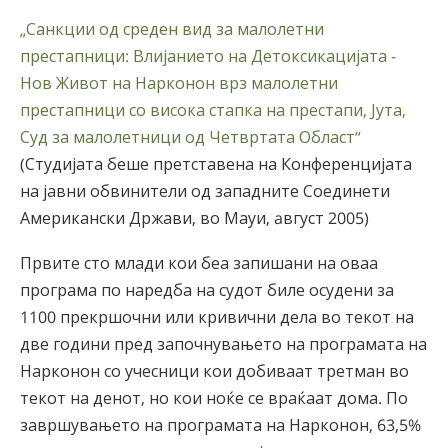
„Санкции од среден вид за малолетни
престапници: Влијанието на Детоксикацијата -
Нов Живот на Нарконон врз малолетни
престапници со висока стапка на престапи, Јута,
Суд за малолетници од Четвртата Област“
(Студијата беше претставена на Конференцијата
на јавни обвинители од западните Соединети
Американски Држави, во Мауи, aвгуст 2005)
Првите сто млади кои беа запишани на оваа
програма по наредба на судот биле осудени за
1100 прекршочни или кривични дела во текот на
две години пред започнувањето на програмата на
Нарконон со учесници кои добиваат третман во
текот на денот, но кои ноќе се враќаат дома. По
завршувањето на програмата на Нарконон, 63,5%