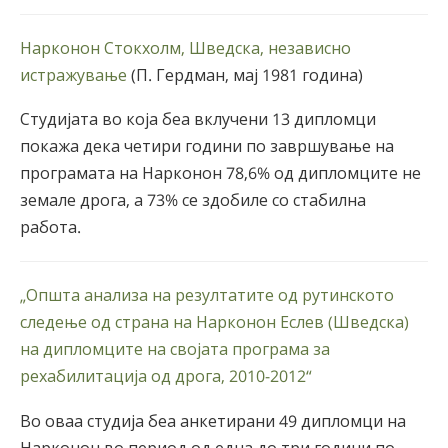
Нарконон Стокхолм, Шведска, независно
истражување
(П. Гердман, мај 1981 година)
Студијата во која беа вклучени 13 дипломци
покажа дека четири години по завршување на
програмата на Нарконон 78,6% од дипломците не
земале дрога, а 73% се здобиле со стабилна
работа.
„Општа анализа на резултатите од рутинското
следење од страна на Нарконон Еслев (Шведска)
на дипломците на својата програма за
рехабилитација од дрога, 2010-2012“
Во оваа студија беа анкетирани 49 дипломци на
Нарконон во период од една до три години по