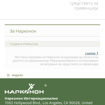
средствата за
превенција
За Нарконон
Студии и Извештаи
следно
Наставна програма на Нарконон за едукација од областа на
дрогите за средношколци: Нерандомизирано и контролирано
испитување на средствата за превенција
≡
индекс
®
Нарконон Интернационално
7065 Hollywood Blvd.
,
Los Angeles
,
CA
90028
,
United