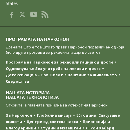
States
ПРОГРАМАТА НА НАРКОНОН
Дознајте што е тоа што го прави Нарконон поразличен од која
било друга програма за рехабилитација во светот
Програма на Нарконон за рехабилитација од дроги
Одвикнување без употреба на лекови и дрога
Детоксикација – Нов Живот
Вештини за Живеењетo
Сведоштва
НАШАТА ИСТОРИЈА.
НАШАТА ТЕХНОЛОГИЈА
Откријте ја главната причина за успехот на Нарконон
За Нарконон
Глобална мисија
50 години: Спасување
животи
Центри од светска класa
Признанија и
Благодарници
Студии и Извештаи
Л. Рон Хабард