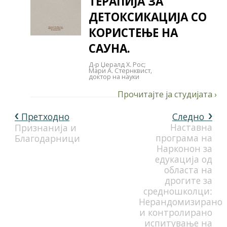
ТЕРАПИЈА ЗА
ДЕТОКСИКАЦИЈА СО
КОРИСТЕЊЕ НА
САУНА.
Д-р Џералд Х. Рос;
Мари А. Стернквист,
доктор на науки
Претходно
Следно
Наставна
Признанија и
програма на
Благодарници
Нарконон за
едукација од
областа на
дрогите за
средношколци:
Нерандомизирано
и контролирано
испитување на