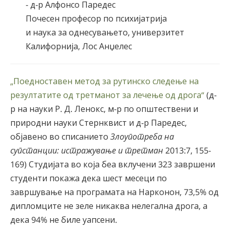
- д-р Алфонсо Паредес
Почесен професор по психијатрија
и наука за однесувањето, универзитет
Калифорнија, Лос Анџелес
„Поедноставен метод за рутинско следење на
резултатите од третманот за лечење од дрога“
(д-
р на науки Р. Д. Ленокс, м-р по општествени и
природни науки Стернквист и д-р Паредес,
објавено во списанието
Злоупотреба на
супстанции: истражување и третман
2013:7, 155-
169) Студијата во која беа вклучени 323 завршени
студенти покажа дека шест месеци по
завршување на програмата на Нарконон, 73,5% од
дипломците не зеле никаква нелегална дрога, а
дека 94% не биле уапсени.