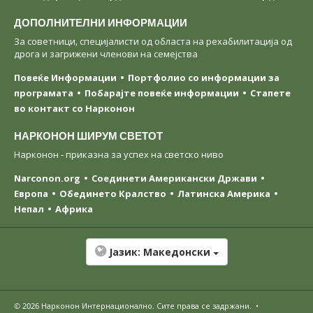
ДОПОЛНИТЕЛНИ ИНФОРМАЦИИ
За советници, специјалисти од областа на рехабилитација од
дрога и загрижени членови на семејства
Повеќе Информации
Портфолио со информации за
програмата
Побарајте повеќе информации
Стапете
во контакт со Нарконон
НАРКОНОН ШИРУМ СВЕТОТ
Нарконон - приказна за успех на светско ниво
Narconon.org
Соединети Американски Држави
Европа
Обединето Кралство
Латинска Америка
Непал
Африка
Јазик:
Македонски
© 2026
Нарконон Интернационално
. Сите права се задржани.
•