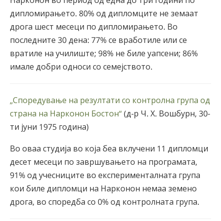
дипломирањето. 80% од дипломците не земаат
дрога шест месеци по дипломирањето. Во
последните 30 дена: 77% се вработиле или се
вратиле на училиште; 98% не биле уапсени; 86%
имале добри односи со семејството.
„Споредување на резултати со контролна група од
страна на Нарконон Бостон“
(д-р Ч. Х. Вошбурн, 30-
ти јуни 1975 година)
Во оваа студија во која беа вклучени 11 дипломци
десет месеци по завршувањето на програмата,
91% од учесниците во експерименталната група
кои биле дипломци на Нарконон немаа земено
дрога, во споредба со 0% од контролната група.