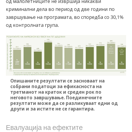
од малолетниците не извршија никакви
криминални дела во период од две години по
завршување на програмата, во споредба со 30,1%
од контролната група.
Опишаните резултати се засноваат на
собрани податоци за ефикасноста на
третманот на краток и среден рок по
неговото завршување. Поединечните
резултати може да се разликуваат едни од
други и за истите не се гарантира.
Евалуација на ефектите