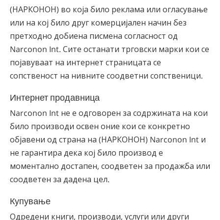
(НАРКОНОН) во која било реклама или огласување
или на кој било друг комерцијален начин без
претходно добиена писмена согласност од
Narconon Int. Сите останати трговски марки кои се
појавуваат на интернет страницата се
сопственост на нивните соодветни сопственици.
Интернет продавница
Narconon Int не е одговорен за содржината на кои
било производи освен оние кои се конкретно
објавени од страна на (НАРКОНОН) Narconon Int и
не гарантира дека кој било производ е
моментално достапен, соодветен за продажба или
соодветен за дадена цел.
Купување
Одредени книги, производи, услуги или други