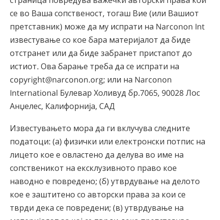
се во Ваша сопственост, тогаш Вие (или Вашиот
претставник) може да му испрати на Narconon Int
известување со кое бара материјалот да биде
отстранет или да биде забранет пристапот до
истиот. Ова барање треба да се испрати на
copyright@narconon.org; или на Narconon
International Булевар Холивуд бр.7065, 90028 Лос
Анџелес, Калифорнија, САД
Известувањето мора да ги вклучува следните
податоци: (а) физички или електронски потпис на
лицето кое е овластено да делува во име на
сопственикот на ексклузивното право кое
наводно е повредено; (б) утврдување на делото
кое е заштитено со авторски права за кои се
тврди дека се повредени; (в) утврдување на