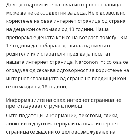
Дел од содржините на оваа интернет страница
може да не се соодветни за деца. Не е дозволено
користење на оваа интернет страница од страна
на деца кои се помали од 13 години. Наша
препорака е децата кои се на возраст помеѓу 13 и
17 години да побараат дозвола од нивните
родители или старатели пред да ја посетат
нашата интернет страница. Narconon Int со ова се
оградува од секаква одговорност за користење на
интернет страницата од страна на поединци кои
се помлади од 18 години.
Информациите на оваа интернет страница не
претставуваат стручна помош
Сите податоци, информации, текстови, слики,
линкови и други материјали на оваа интернет
страница се дадени со цел овозможување на