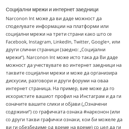
Социјални мрежи и интернет заедници
Narconon Int може да ви даде можност да
споделувате информации на платформи или
социјални мрежи на трети страни како што се
Facebook, Instagram, LinkedIn, Twitter, Google+, или
други слични страници (заедно: „Социјални
мрежи“). Narconon Int може исто така да Ви даде
можност да учествувате во интернет заедници на
таквите социјални мрежи и може да организира
дискусии, разговори и други форуми на оваа
интернет страница. На пример, вие може да го
искористите вашиот профил на Инстаграм и да ги
означите вашите слики и објави („Означени
содржини“) со графичката ознака #нарконон (или
со други такви графички ознаки, кои би можеле да
ви ги обезбедиме од време на време) со цел да ги