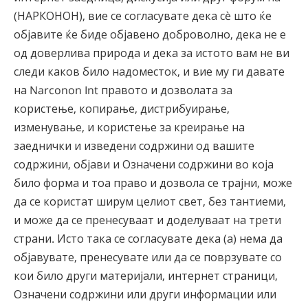
(НАРКОНОН), вие се согласувате дека сè што ќе
објавите ќе биде објавено доброволно, дека не е
од доверлива природа и дека за истото вам не ви
следи каков било надоместок, и вие му ги давате
на Narconon Int правото и дозволата за
користење, копирање, дистрибуирање,
изменување, и користење за креирање на
заеднички и изведени содржини од вашите
содржини, објави и Означени содржини во која
било форма и тоа право и дозвола се трајни, може
да се користат ширум целиот свет, без тантиеми,
и може да се пренесуваат и доделуваат на трети
страни. Исто така се согласувате дека (а) нема да
објавувате, пренесувате или да се поврзувате со
кои било други материјали, интернет страници,
Означени содржини или други информации или