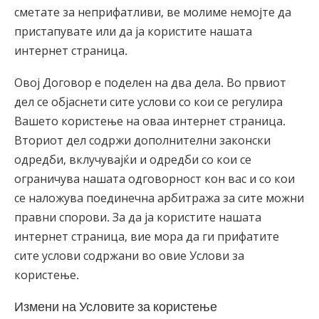
сметате за неприфатливи, ве молиме немојте да
пристапувате или да ја користите нашата
интернет страница.
Овој Договор е поделен на два дела. Во првиот
дел се објаснети сите услови со кои се регулира
Вашето користење на оваа интернет страница.
Вториот дел содржи дополнителни законски
одредби, вклучувајќи и одредби со кои се
ограничува нашата одговорност кон вас и со кои
се наложува поединечна арбитража за сите можни
правни спорови. За да ја користите нашата
интернет страница, вие мора да ги прифатите
сите услови содржани во овие Услови за
користење.
Измени на Условите за користење