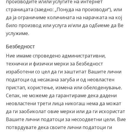
производите и/или услугите на интернет
страницата (заедно: „Понуда на производи“), или
да ја ограничиме количината на нарачката на кој
било производ или услуга и/или да одбиеме да Ве
услужиме.
Безбедност
Ние имаме спроведено административни,
технички и физички мерки за безбедност
изработени со цел да ги заштитат Вашите лични
податоци од несакана загуба и од неовластен
пристап, користење, измена или обелоденување.
Сепак, не можеме да гарантираме дека дадени
неовластени трети лица никогаш нема да можат
да ги заобиколат овие мерки или да ги искористат
Вашите лични податоци за несоодветни цели. Вие
потврдувате дека своите лични податоци ги