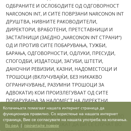
ОДБРАНИТЕ И ОСЛОБОДИТЕ ОД ОДГОВОРНОСТ
NARCONON INT, И СИТЕ ПОВРЗАНИ NARCONON INT
ДРУШТВА, НИВНИТЕ РАКОВОДИТЕЛИ,
ДИРЕКТОРИ, ВРАБОТЕНИ, ПРЕТСТАВНИЦИ И
ЗАСТАПНИЦИ (ЗАЕДНО „NARCONON INT СТРАНИ“)
ОД И ПРОТИВ СИТЕ ПОБАРУВАЊА, ТУЖБИ,
БАРАЊА, ОДГОВОРНОСТИ, ОДЛУКИ, ПРЕСУДИ,
СПОГОДБИ, ИЗДАТОЦИ, ЗАГУБИ, ШТЕТИ,
ДАНОЧНИ РЕВИЗИИ, КАЗНИ, НАДОМЕСТОЦИ И
ТРОШОЦИ (ВКЛУЧУВАЈЌИ, БЕЗ НИКАКВО
ОГРАНИЧУВАЊЕ, РАЗУМНИ ТРОШОЦИ ЗА
АДВОКАТИ) КОИ ПРОИЗЛЕГУВААТ ОД СИТЕ
ПОБАРУВАЊА ЗА НАДОМЕСТ НА ДИРЕКТНИ,
Колачињата помагаат нашата интернет страница да
ИНДИРЕКТНИ, СЛУЧАЈНИ, ПОСЛЕДИЧНИ,
функционира правилно. Со користење на нашата интернет
ПОСЕБНИ, МОРАЛНИ, КАЗНЕНИ ИЛИ КАКВИ БИЛО
страница, Вие се согласувате на нашата употреба на колачиња.
ДРУГИ ШТЕТИ КОИ МОЖАТ ДА ВИ СЕ СЛУЧАТ ВО
Во ред
|
прочитајте повеќе