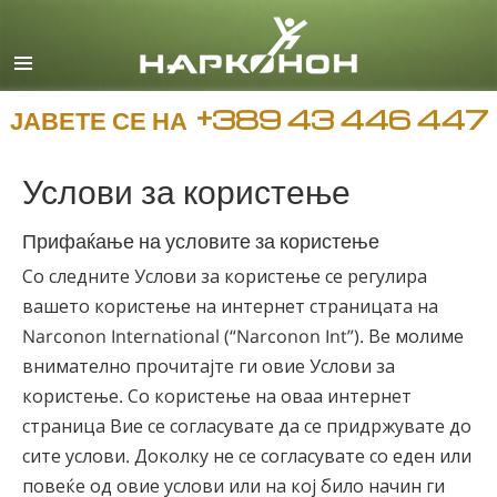
Macedonian
English
Сите региони/јазици
ЈАВЕТЕ СЕ НА
+389 43 446 447
Услови за користење
Прифаќање на условите за користење
Со следните Услови за користење се регулира
вашето користење на интернет страницата на
Narconon International (“Narconon Int”). Ве молиме
внимателно прочитајте ги овие Услови за
користење. Со користење на оваа интернет
страница Вие се согласувате да се придржувате до
сите услови. Доколку не се согласувате со еден или
повеќе од овие услови или на кој било начин ги