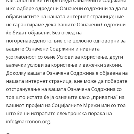
Narconon Int ќе ги прегледа Означените содржини
и ќе одбере одредени Означени содржини за да ги
објави истите на нашата интернет страница; ние
не гарантираме дека вашите Означени Содржини
ќе бидат објавени. Без оглед на
погоренаведеното, вие сте целосно одговорни за
вашите Означени Содржини и нивната
усогласеност со овие Услови за користење, други
важечки услови за користење и важечки закони.
Доколку вашата Означена Содржина е објавена на
нашата интернет страница, вие може да побарате
отстранување на вашата Означена Содржина со
тоа што истата ќе ја означите како „приватна“ на
вашиот профил на Социјалните Мрежи или со тоа
што ќе ни испратите електронска порака на
info@narconon.org.