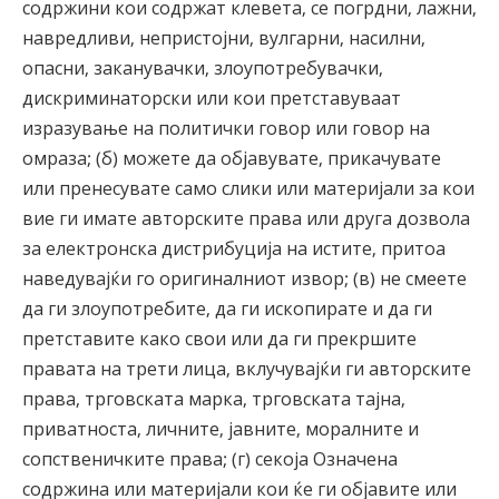
содржини кои содржат клевета, се погрдни, лажни,
навредливи, непристојни, вулгарни, насилни,
опасни, заканувачки, злоупотребувачки,
дискриминаторски или кои претставуваат
изразување на политички говор или говор на
омраза; (б) можете да објавувате, прикачувате
или пренесувате само слики или материјали за кои
вие ги имате авторските права или друга дозвола
за електронска дистрибуција на истите, притоа
наведувајќи го оригиналниот извор; (в) не смеете
да ги злоупотребите, да ги ископирате и да ги
претставите како свои или да ги прекршите
правата на трети лица, вклучувајќи ги авторските
права, трговската марка, трговската тајна,
приватноста, личните, јавните, моралните и
сопственичките права; (г) секоја Означена
содржина или материјали кои ќе ги објавите или