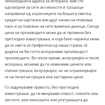
небезбедната адреса за испорака. Вие сте
одговорни за сите активности и трошоци
направени од корисниците на Вашата сметка,
кредитна картичка или друг начин на плаќање,
како и за плаќање на сите важечки даноци. Секоја
цена на производите може да се промени без
претходно известување, и која било нарачка нема
да се смета за прифатена од наша страна, сè
додека не Ви го/ги испорачаме производот/
производите. Во секое време, вклучувајќи и после
испорака, можеме да ги измениме цените или
слични грешки, вклучувајќи, но не ограничувајќи
се на печатни грешки или застарени цени.
Го задржуваме правото, без претходно
известување, да ги менуваме описот, сликите или
листите, или линковите или упатувањата до