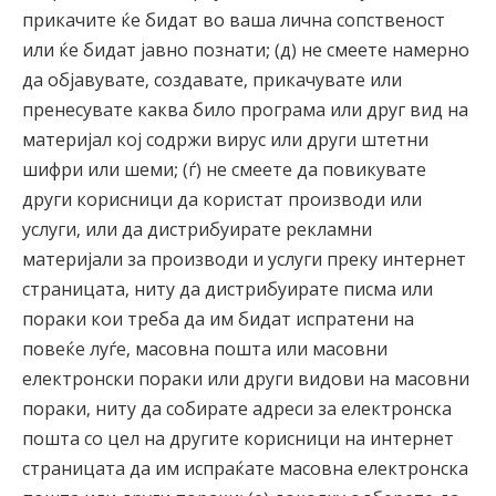
прикачите ќе бидат во ваша лична сопственост
или ќе бидат јавно познати; (д) не смеете намерно
да објавувате, создавате, прикачувате или
пренесувате каква било програма или друг вид на
материјал кој содржи вирус или други штетни
шифри или шеми; (ѓ) не смеете да повикувате
други корисници да користат производи или
услуги, или да дистрибуирате рекламни
материјали за производи и услуги преку интернет
страницата, ниту да дистрибуирате писма или
пораки кои треба да им бидат испратени на
повеќе луѓе, масовна пошта или масовни
електронски пораки или други видови на масовни
пораки, ниту да собирате адреси за електронска
пошта со цел на другите корисници на интернет
страницата да им испраќате масовна електронска