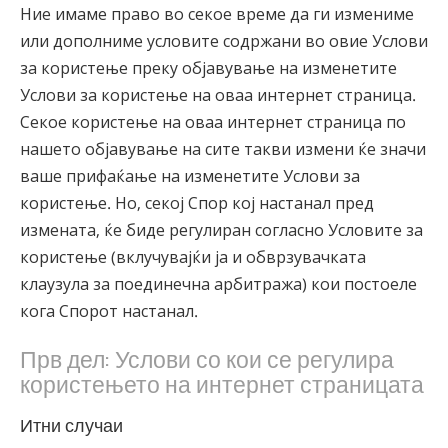
Ние имаме право во секое време да ги измениме
или дополниме условите содржани во овие Услови
за користење преку објавување на изменетите
Услови за користење на оваа интернет страница.
Секое користење на оваа интернет страница по
нашето објавување на сите такви измени ќе значи
ваше прифаќање на изменетите Услови за
користење. Но, секој Спор кој настанал пред
измената, ќе биде регулиран согласно Условите за
користење (вклучувајќи ја и обврзувачката
клаузула за поединечна арбитража) кои постоеле
кога Спорот настанал.
Прв дел: Услови со кои се регулира
користењето на интернет страницата
Итни случаи