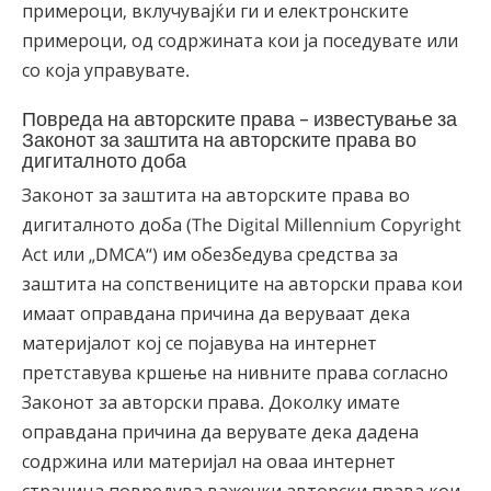
примероци, вклучувајќи ги и електронските
примероци, од содржината кои ја поседувате или
со која управувате.
Повреда на авторските права - известување за
Законот за заштита на авторските права во
дигиталното доба
Законот за заштита на авторските права во
дигиталното доба (The Digital Millennium Copyright
Act или „DMCA“) им обезбедува средства за
заштита на сопствениците на авторски права кои
имаат оправдана причина да веруваат дека
материјалот кој се појавува на интернет
претставува кршење на нивните права согласно
Законот за авторски права. Доколку имате
оправдана причина да верувате дека дадена
содржина или материјал на оваа интернет
страница повредува важечки авторски права кои