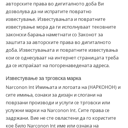
авторските права во дигиталното доба Ви
дозволува да ни испратите повратно
известување. Известувањата и повратните
известување мора да ги исполнуваат тековните
законски барања наметнати со Законот за
заштита за авторските права во дигиталното
доба. Известувањата и повратните известувања
кои се однесуваат на интернет страницата треба
да се испраќаат на погоренаведената адреса.
Известување за трговска марка
Narconon Int Имињата и логоата на (НАРКОНОН) и
сите имиња, ознаки за дизајн и слогани на
поврзани производи и услуги се трговски или
услужни марки на Narconon Int. Сите права се
задржани. Вие не сте овластени да го користите
кое било Narconon Int име или ознака на