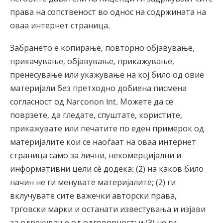
права на сопственост во однос на содржината на
оваа интернет страница.
Забрането е копирање, повторно објавување,
прикачување, објавување, прикажување,
пренесување или укажување на кој било од овие
материјали без претходно добиена писмена
согласност од Narconon Int. Можете да се
поврзете, да гледате, спуштате, користите,
прикажувате или печатите по еден примерок од
материјалите кои се наоѓаат на оваа интернет
страница само за лични, некомерцијални и
информативни цели сè додека: (2) на каков било
начин не ги менувате материјалите; (2) ги
вклучувате сите важечки авторски права,
трговски марки и останати известувања и изјави
за одрекување од одговорност; и (3) не ги