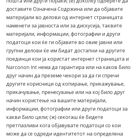
пошта или други пораки; (е) доколку одберете да
доставите Означена Содржина или да објавите
материјали во делови од интернет страницата
наменети за јавноста или за дискусија, таквите
материјали, информации, фотографии и други
податоци кои ќе ги објавите во овие јавни или
групни делови ќе им бидат достапни на другите
поединци кои ја користат интернет страницата и
Narconon Int нема да гарантира или на каков било
друг начин да преземе чекори за да ги спречи
другите корисници од копирање, прикажување,
прикачување, пренесување или на кој било друг
начин користење на вашите материјали,
информации, фотографии или други податоци за
какви било цели; (ж) секогаш ќе бидете
претпазливи кога објавувате податоци со кои
може да се одреди идентитетот на определена