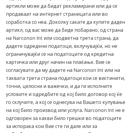
артикли може да бидат рекламирани или да се
продаваат на интернет страницата или во
соработка со неа. Доколку сакате да купите даден
артикл, од вас може да биде побарано, од страна
на Narconon Int или соодветна трета страна, да
дадете одредени податоци, вклучувајќи, но не
ограничувајќи се на податоците од кредитна
картичка или друг начин на плаќање. Вие се
согласувате да му дадете на Narconon Int или на
таквата трета страна податоци кои се вистинити,
точни, целосни и важечки, и да ги исполните
условите и одредбите од кој било договор кој ќе
го склучите, а кој се однесува на Вашето купување
на кој било производ или услуга. Narconon Int не е
одговорен за какви било грешки во податоците
за испорака кои Вие сте ги дале или за