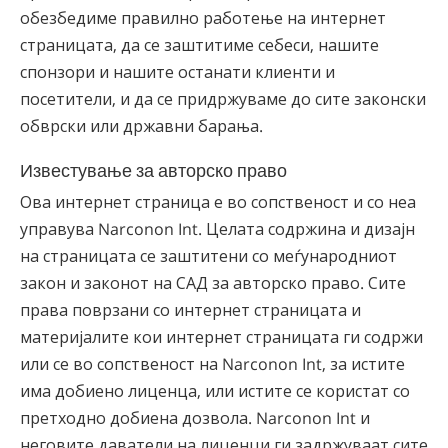
обезбедиме правилно работење на интернет
страницата, да се заштитиме себеси, нашите
спонзори и нашите останати клиенти и
посетители, и да се придржуваме до сите законски
обврски или државни барања.
Известување за авторско право
Ова интернет страница е во сопственост и со неа
управува Narconon Int. Целата содржина и дизајн
на страницата се заштитени со меѓународниот
закон и законот на САД за авторско право. Сите
права поврзани со интернет страницата и
материјалите кои интернет страницата ги содржи
или се во сопственост на Narconon Int, за истите
има добиено лиценца, или истите се користат со
претходно добиена дозвола. Narconon Int и
неговите даватели на лиценци ги задржуваат сите