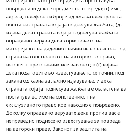
материјалот за кој се тврди дека претставува
повреда или дека е предмет на повреда; (г) име,
адреса, телефонски број и адреса за електронска
пошта на страната која ја поднесува жалбата; (д)
изјава дека страната која ја поднесува жалбата
оправдано верува дека користењето на
материјалот на дадениот начин не е овластено од
страна на сопственикот на авторското право,
неговиот претставник или законот; и (ѓ) изјава
дека податоците во известувањето се точни, под
закана од казна за лажно изјавување, и дека
страната која ја поднесува жалбата е овластена да
постапува во име на сопственикот на
ексклузивното право кое наводно е повредено.
Доколку оправдано верувате дека против вас е
неправедно поднесено известување за повреда
на авторски права, Законот за заштита на