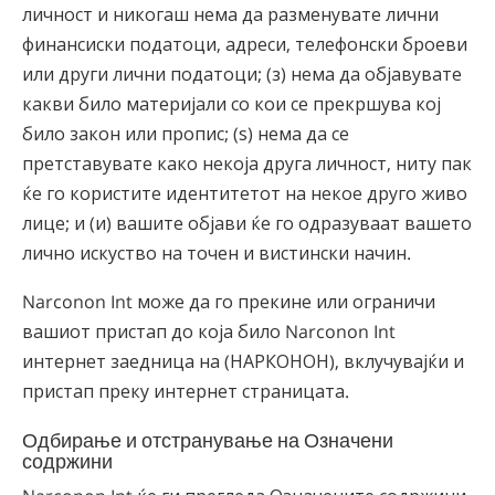
личност и никогаш нема да разменувате лични
финансиски податоци, адреси, телефонски броеви
или други лични податоци; (з) нема да објавувате
какви било материјали со кои се прекршува кој
било закон или пропис; (ѕ) нема да се
претставувате како некоја друга личност, ниту пак
ќе го користите идентитетот на некое друго живо
лице; и (и) вашите објави ќе го одразуваат вашето
лично искуство на точен и вистински начин.
Narconon Int може да го прекине или ограничи
вашиот пристап до која било Narconon Int
интернет заедница на (НАРКОНОН), вклучувајќи и
пристап преку интернет страницата.
Одбирање и отстранување на Означени
содржини