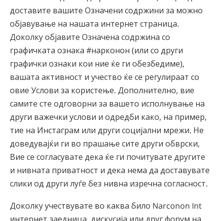
доставите вашите Означени содржини за можно
објавување на нашата интернет страница.
Доколку објавите Означена содржина со
графичката ознака #нарконон (или со други
графички ознаки кои ние ќе ги обезбедиме),
вашата активност и учество ќе се регулираат со
овие Услови за користење. Дополнително, вие
самите сте одговорни за вашето исполнување на
други важечки услови и одредби како, на пример,
тие на Инстаграм или други социјални мрежи. Не
доведувајќи ги во прашање сите други обврски,
Вие се согласувате дека ќе ги почитувате другите
и нивната приватност и дека нема да доставувате
слики од други луѓе без нивна изречна согласност.
Доколку учествувате во каква било Narconon Int
интернет заедница, дискусија или друг форум на