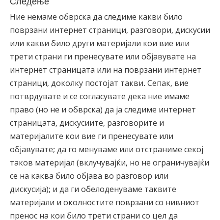
Следење
Ние немаме обврска да следиме какви било
поврзани интернет страници, разговори, дискусии
или какви било други материјали кои вие или
трети страни ги пренесувате или објавувате на
интернет страницата или на поврзани интернет
страници, доколку постојат такви. Сепак, вие
потврдувате и се согласувате дека ние имаме
право (но не и обврска) да ја следиме интернет
страницата, дискусиите, разговорите и
материјалите кои вие ги пренесувате или
објавувате; да го менуваме или отстраниме секој
таков материјал (вклучувајќи, но не ограничувајќи
се на каква било објава во разговор или
дискусија); и да ги обелоденуваме таквите
материјали и околностите поврзани со нивниот
пренос на кои било трети страни со цел да