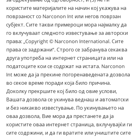
користите материјалите на начин кој укажува на
поврзаност со Narconon Int или негов поврзан
субјект. Сите такви примероци мора најмалку да
го вклучуваат следното известување за авторски
права: „Copyright ©
Narconon International. Сите
права се задржани“. Строго се забранува секаква
друга употреба на интернет страницата или на
податоците кои се содржат на истата. Narconon
Int може да ја прекине погоренаведената дозвола
во секое време поради која било причина.
Доколку прекршите кој било од овие услови,
Вашата дозвола се укинува веднаш и автоматски
и без никакво известување. По укинувањето на
оваа дозвола, Вие мора да престанете да ја
користите оваа интернет страница, вклучувајќи ги
сите содржини, и да ги вратите или уништите сите