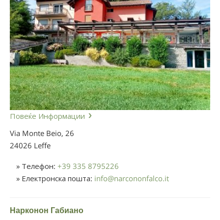
Повеќе Информации
Via Monte Beio, 26
24026 Leffe
» Телефон:
+39 335 8795226
» Електронска пошта:
info
@
narcononfalco.it
Нарконон Габиано