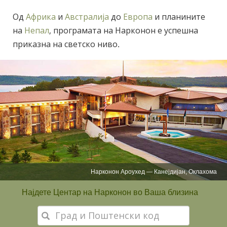
Од
Африка
и
Австралија
до
Европа
и планините
на
Непал
, програмата на Нарконон е успешна
приказна на светско ниво.
Нарконон Обединето Кралство
Најдете Центар на Нарконон во Ваша близина