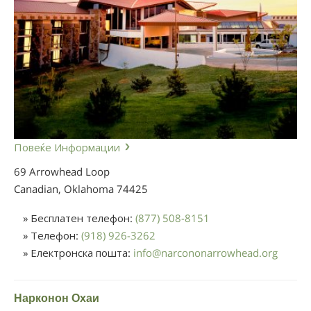
Повеќе Информации
69 Arrowhead Loop
Canadian, Oklahoma
74425
» Бесплатен телефон:
(877) 508-8151
» Телефон:
(918) 926-3262
» Електронска пошта:
info
@
narcononarrowhead.org
Нарконон Охаи