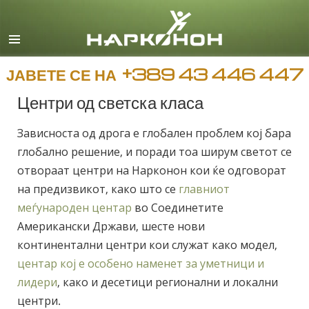
Macedonian
English
Сите региони/јазици
ЈАВЕТЕ СЕ НА
+389 43 446 447
Центри од светска класа
Зависноста од дрога е глобален проблем кој бара
глобално решение, и поради тоа ширум светот се
отвораат центри на Нарконон кои ќе одговорат
на предизвикот, како што се
главниот
меѓународен центар
во Соединетите
Американски Држави, шесте нови
континентални центри кои служат како модел,
центар кој е особено наменет за уметници и
лидери
, како и десетици регионални и локални
центри.