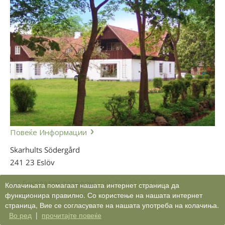
Повеќе Информации
Skarhults Södergård
241 23 Eslöv
» Бесплатен телефон:
+46 731 533156
Колачињата помагаат нашата интернет страница да
функционира правилно. Со користење на нашата интернет
» Телефон:
+46 731 533156
страница, Вие се согласувате на нашата употреба на колачиња.
Во ред
|
прочитајте повеќе