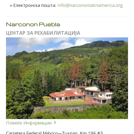
» Електронска пошта:
info
@
narcononlatinamerica.org
Narconon Puebla
ЦЕНТАР ЗА РЕХАБИЛИТАЦИЈА
Повеќе Информации
Carretera Federal México—Tuxpan, Km 196 #3