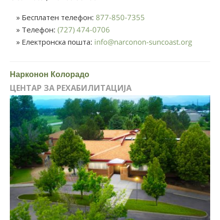
» Бесплатен телефон:
877-850-7355
» Телефон:
(727) 474-0706
» Електронска пошта:
info
@
narconon-suncoast.org
Нарконон Колорадо
ЦЕНТАР ЗА РЕХАБИЛИТАЦИЈА