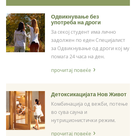
Одвикнување без
употреба на дроги
За секој студент има лично
задолжен по еден Специјалист
за Одвикнување од дроги кој му
помaгa 24 часа на ден.
прочитај повеќе
Детоксикацијата Нов Живот
Комбинација од вежби, потење
во сува сауна и
нутриционистички режим.
прочитај повеќе