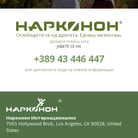
®
Ослободете се од дрогата. Еднаш засекогаш.
Добијте помош сега
ЈАВЕТЕ СЕ НА
+389 43 446 447
или притиснете овде за повеќе информации
®
Нарконон Интернационално
7065 Hollywood Blvd.
,
Los Angeles
,
CA
90028
,
United
States