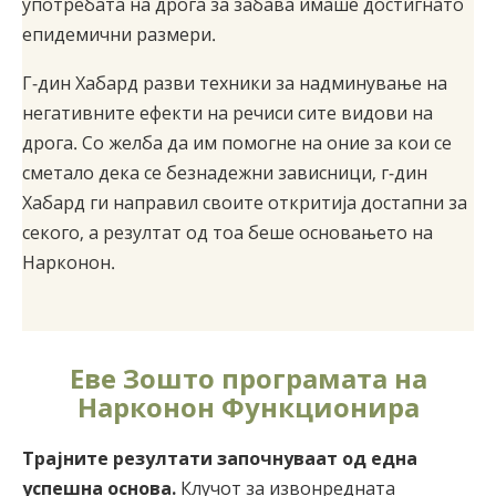
употребата на дрога за забава имаше достигнато
епидемични размери.
Г-дин Хабард разви техники за надминување на
негативните ефекти на речиси сите видови на
дрога. Со желба да им помогне на оние за кои се
сметало дека се безнадежни зависници, г-дин
Хабард ги направил своите откритија достапни за
секого, а резултат од тоа беше основањето на
Нарконон.
Еве Зошто програмата на
Нарконон Функционира
Трајните резултати започнуваат од една
успешна основа.
Клучот за извонредната