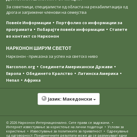
За советници, специјалисти од областа на рехабилитација од
дрога и загрижени членови на семејства
Повеќе Информации
Портфолио со информации за
програмата
Побарајте повеќе информации
Стапете
во контакт со Нарконон
НАРКОНОН ШИРУМ СВЕТОТ
Нарконон - приказна за успех на светско ниво
Narconon.org
Соединети Американски Држави
Европа
Обединето Кралство
Латинска Америка
Непал
Африка
Јазик:
Македонски
© 2026
Нарконон Интернационално
. Сите права се задржани.
•
Интернет известување за користење на лични податоци
•
Услови за
користење
•
Известување за политиките за приватност
•
Одрекување
од одговорност: Поединечните резултати може да се разликуваат едни