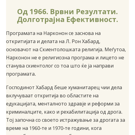
Од 1966. Врвни Резултати.
Долготрајна Ефективност.
Програмата на Нарконон се заснова на
откритијата и делата на Л. Рон Хабард,
основачот на Cкиентолошката религија. Меѓутоа,
Нарконон не е религиозна програма и лицето не
станува скиентолог со тоа што ќе ја направи
програмата.
Господинот Хабард беше хуманитарец чии дела
вклучуваат откритија во областите на
едукацијата, менталното здравје и реформи за
криминалците, како и рехабилитација од дрога.
Тој започна со своето истражување за дрогата за
време на 1960-те и 1970-те години, кога