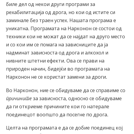
биле дел од некои други програми за
рехабилитација од дрога, но кои од истите си
заминале без траен успех. Нашата програма е
уникатна. Програмата на Нарконон се состои од
техники кои не можат да се најдат на друго место
и со кои им се помага на зависниците да ја
надминат зависноста од дрога и алкохол и
нивните штетни ефекти. Ова се прави на
природен начин, бидејќи во програмата на
Нарконон не се ко­ристат замени за дроги.
Во Нарконон, ние се обидуваме да се справиме со
причините
за зависноста, односно се обидуваме
да ги откриеме причините кои го натерале
поединецот воопшто да посегне по дрога.
Целта на програмата е да се добие поединец кој