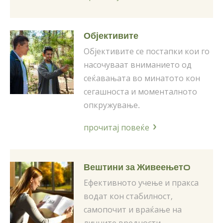
Објективите
Објек­тивите се постапки кои го
насочу­ваат вниманието од
сеќавањата во минатото кон
сегашноста и моменталното
опкру­жување.
прочитај повеќе
Вештини за Живеењетo
Ефективното учење и пракса
водат кон стабилност,
самопочит и враќање на