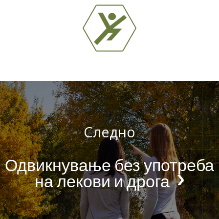
Следно
Одвикнување без употреба
на лекови и дрога