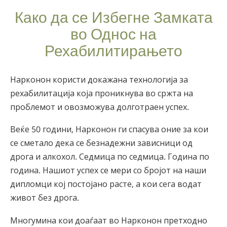
Како да се Избегне Замката
во Однос на
Рехабилитирањето
Нарконон користи докажана технологија за
рехабилитација која проникнува во сржта на
проблемот и овозможува долготраен успех.
Веќе 50 години, Нарконон ги спасува оние за кои
се сметало дека се безнадежни зависници од
дрога и алкохол. Седмица по седмица. Година по
година. Нашиот успех се мери со бројот на наши
дипломци кој постојано расте, а кои сега водат
живот без дрога.
Многумина кои доаѓаат во Нарконон претходно