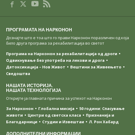
ПРОГРАМАТА НА НАРКОНОН
Дознајте што е тоа што го прави Нарконон поразличен од која
било друга програма за рехабилитација во светот
Програма на Нарконон за рехабилитација од дроги
Одвикнување без употреба на лекови и дрога
Детоксикација – Нов Живот
Вештини за Живеењетo
Сведоштва
НАШАТА ИСТОРИЈА.
НАШАТА ТЕХНОЛОГИЈА
Откријте ја главната причина за успехот на Нарконон
За Нарконон
Глобална мисија
50 години: Спасување
животи
Центри од светска класa
Признанија и
Благодарници
Студии и Извештаи
Л. Рон Хабард
ДОПОЛНИТЕЛНИ ИНФОРМАЦИИ