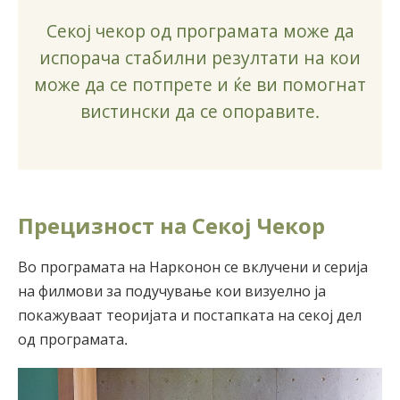
Секој чекор од програмата може да
испорача стабилни резултати на кои
може да се потпрете и ќе ви помогнат
вистински да се опоравите.
Прецизност на Секој Чекор
Во програмата на Нарконон се вклучени и серија
на филмови за подучување кои визуелно ја
покажуваат теоријата и постапката на секој дел
од програ­мата.