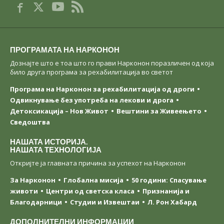
ПРОГРАМАТА НА НАРКОНОН
Дознајте што е тоа што го прави Нарконон поразличен од која
било друга програма за рехабилитација во светот
Програма на Нарконон за рехабилитација од дроги
Одвикнување без употреба на лекови и дрога
Детоксикација – Нов Живот
Вештини за Живеењетo
Сведоштва
НАШАТА ИСТОРИЈА.
НАШАТА ТЕХНОЛОГИЈА
Откријте ја главната причина за успехот на Нарконон
За Нарконон
Глобална мисија
50 години: Спасување
животи
Центри од светска класa
Признанија и
Благодарници
Студии и Извештаи
Л. Рон Хабард
ДОПОЛНИТЕЛНИ ИНФОРМАЦИИ