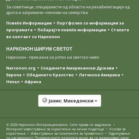
За советници, специјалисти од областа на рехабилитација од
дрога и загрижени членови на семејства
Повеќе Информации
Портфолио со информации за
програмата
Побарајте повеќе информации
Стапете
во контакт со Нарконон
НАРКОНОН ШИРУМ СВЕТОТ
Нарконон - приказна за успех на светско ниво
Narconon.org
Соединети Американски Држави
Европа
Обединето Кралство
Латинска Америка
Непал
Африка
Јазик:
Македонски
© 2026
Нарконон Интернационално
. Сите права се задржани.
•
Интернет известување за користење на лични податоци
•
Услови за
користење
•
Известување за политиките за приватност
•
Одрекување
од одговорност: Поединечните резултати може да се разликуваат едни