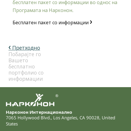
бесплатен пакет со информации во однос на
Програмата на Нарконон.
Бесплатен пакет со информации
Претходно
Побарајте го
Вашето
бесплатно
портфолио со
информации
®
Нарконон Интернационално
7065 Hollywood Blvd.
,
Los Angeles
,
CA
90028
,
United
States