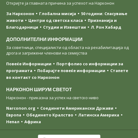
Откријте ја главната причина за успехот на Нарконон
За Нарконон
Глобална мисија
50 години: Спасување
животи
Центри од светска класa
Признанија и
Благодарници
Студии и Извештаи
Л. Рон Хабард
ДОПОЛНИТЕЛНИ ИНФОРМАЦИИ
За советници, специјалисти од областа на рехабилитација од
дрога и загрижени членови на семејства
Повеќе Информации
Портфолио со информации за
програмата
Побарајте повеќе информации
Стапете
во контакт со Нарконон
НАРКОНОН ШИРУМ СВЕТОТ
Нарконон - приказна за успех на светско ниво
Narconon.org
Соединети Американски Држави
Европа
Обединето Кралство
Латинска Америка
Непал
Африка