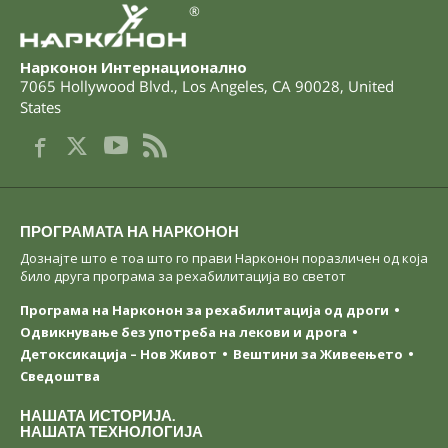
®
Нарконон Интернационално
7065 Hollywood Blvd.
,
Los Angeles
,
CA
90028
,
United
States
ПРОГРАМАТА НА НАРКОНОН
Дознајте што е тоа што го прави Нарконон поразличен од која
било друга програма за рехабилитација во светот
Програма на Нарконон за рехабилитација од дроги
Одвикнување без употреба на лекови и дрога
Детоксикација – Нов Живот
Вештини за Живеењетo
Сведоштва
НАШАТА ИСТОРИЈА.
НАШАТА ТЕХНОЛОГИЈА