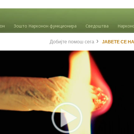
нон
Зошто Нарконон функционира
Сведоштва
Наркон
Добијте помош сега
ЈАВЕТЕ СЕ Н