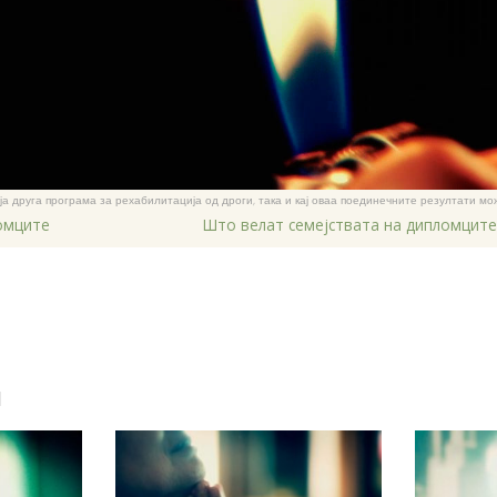
која друга програма за рехабилитација од дроги, така и кај оваа поединечните резултати мо
омците
Што велат семејствата на дипломците
и