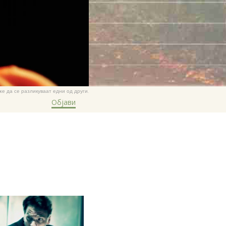
же да се разликуваат едни од други.
Објави