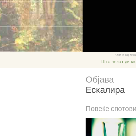
Како и кај се
Што велат дипл
Објава
Ескалира
Повеќе спотов