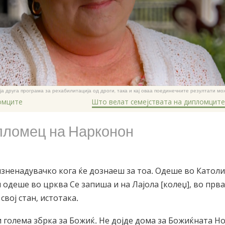
која друга програма за рехабилитација од дроги, така и кај оваа поединечните резултати мо
омците
Што велат семејствата на дипломците
пломец на Нарконон
изненадувачко кога ќе дознаеш за тоа. Одеше во Катол
одеше во црква Се запиша и на Лајола [колеџ], во прва
свој стан, истотака.
голема збрка за Божиќ. Не дојде дома за Божиќната Ноќ