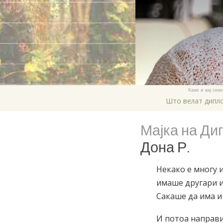
Како и кај се
Што велат дипл
Мајка на Ди
Дона Р.
Некако е многу 
имаше другари и 
Сакаше да има и 
И потоа направи 