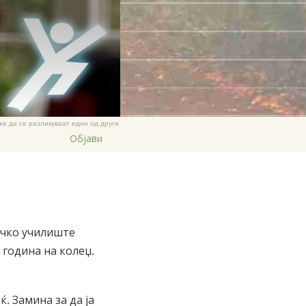
же да се разликуваат едни од други.
Објави
ичко училиште
 година на колеџ.
. Замина за да ја