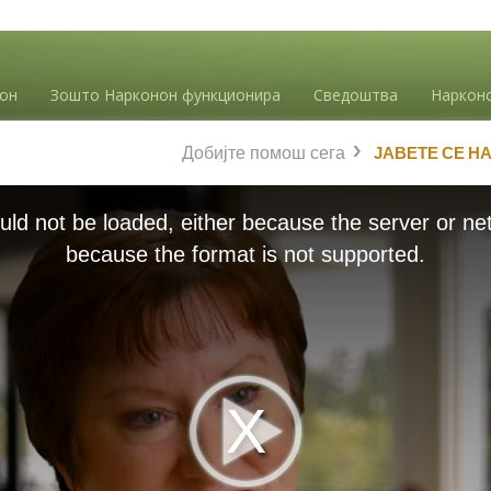
нон
Зошто Нарконон функционира
Сведоштва
Наркон
Добијте помош сега
ЈАВЕТЕ СЕ Н
ld not be loaded, either because the server or net
because the format is not supported.