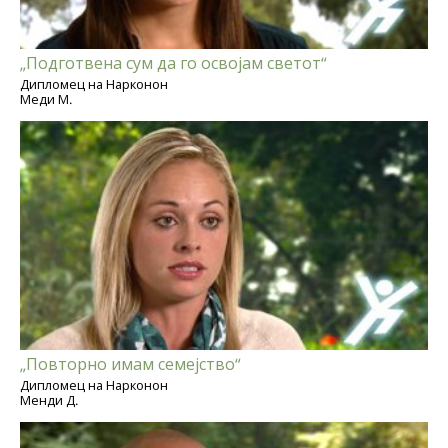
„Подготвена сум да го освојам светот“
Дипломец на Нарконон
Меди М.
„Повторно имам семејство“
Дипломец на Нарконон
Менди Д.