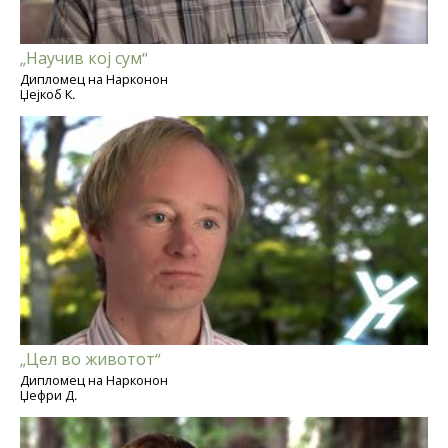
„Научив кој сум“
Дипломец на Нарконон
Џејкоб К.
„Цел во животот“
Дипломец на Нарконон
Џефри Д.