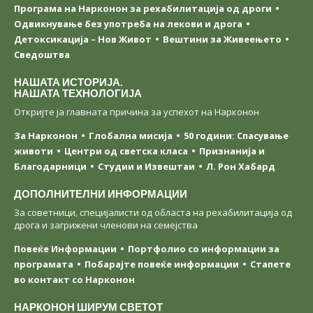
Програма на Нарконон за рехабилитација од дроги
Одвикнување без употреба на лекови и дрога
Детоксикација – Нов Живот
Вештини за Живеењетo
Сведоштва
НАШАТА ИСТОРИЈА.
НАШАТА ТЕХНОЛОГИЈА
Откријте ја главната причина за успехот на Нарконон
За Нарконон
Глобална мисија
50 години: Спасување
животи
Центри од светска класa
Признанија и
Благодарници
Студии и Извештаи
Л. Рон Хабард
ДОПОЛНИТЕЛНИ ИНФОРМАЦИИ
За советници, специјалисти од областа на рехабилитација од
дрога и загрижени членови на семејства
Повеќе Информации
Портфолио со информации за
програмата
Побарајте повеќе информации
Стапете
во контакт со Нарконон
НАРКОНОН ШИРУМ СВЕТОТ