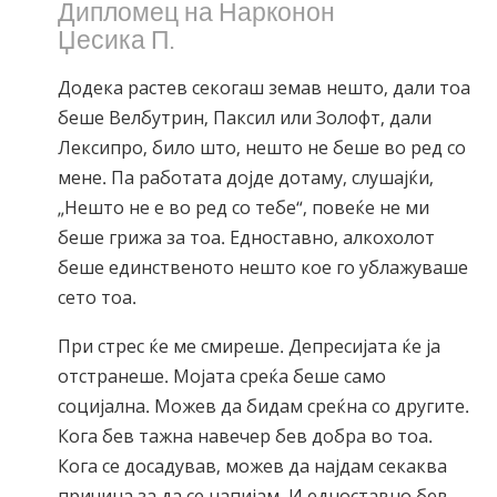
Дипломец на Нарконон
Џесика П.
Додека растев секогаш земав нешто, дали тоа
беше Велбутрин, Паксил или Золофт, дали
Лексипро, било што, нешто не беше во ред со
мене. Па работата дојде дотаму, слушајќи,
„Нешто не е во ред со тебе“, повеќе не ми
беше грижа за тоа. Едноставно, алкохолот
беше единственото нешто кое го ублажуваше
сето тоа.
При стрес ќе ме смиреше. Депресијата ќе ја
отстранеше. Мојата среќа беше само
социјална. Можев да бидам среќна со другите.
Кога бев тажна навечер бев добра во тоа.
Кога се досадував, можев да најдам секаква
причина за да се напијам. И едноставно бев