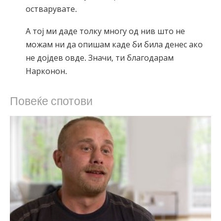
остварувате.
А тој ми даде толку многу од нив што не
можам ни да опишам каде би била денес ако
не дојдев овде. Значи, ти благодарам
Нарконон.
Повеќе спотови