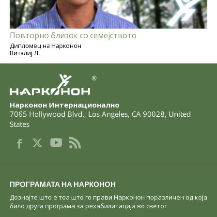
Повторно близок со семејството
Дипломец на Нарконон
Виталиј Л.
®
Нарконон Интернационално
7065 Hollywood Blvd.
,
Los Angeles
,
CA
90028
,
United
States
ПРОГРАМАТА НА НАРКОНОН
Дознајте што е тоа што го прави Нарконон поразличен од која
било друга програма за рехабилитација во светот