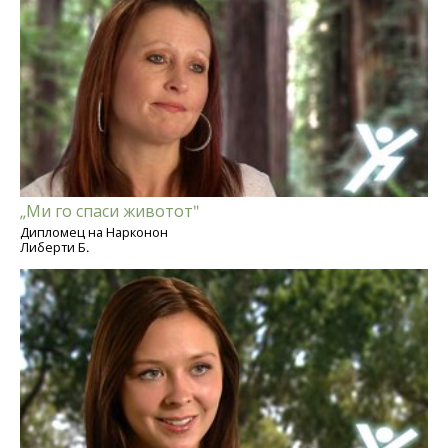
„Ми го спаси животот"
Дипломец на Нарконон
Либерти Б.