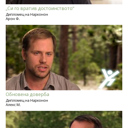
„Си го вратив достоинството“
Дипломец на Нарконон
Арон Ф.
Обновена доверба
Дипломец на Нарконон
Алекс М.