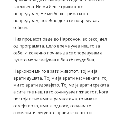
заглавена. Не ми беше грижа кого
повредувам, Не ми беше грижа кого
повредувам, посебно дека се повредував
себеси.
Низ процесот овде во Нарконон, во секој дел
од програмата, цело време учев нешто за
себе. И конечно почнав да се опоравувам а
луѓето ме засмејуваа и бев сè поудобна.
Нарконон ми го врати животот, тој ми ја
врати душата. Тој ми ја врати насмевката, тој
ми го врати здравјето. Тој ми ја врати среќата
а сите тие нешта го сочинуваат животот. Кога
постојат тие имате рамнотежа, го имате
семејството, имате односи, создавате
спомени, излегувате правите нешто и