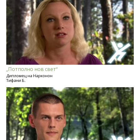
„Потполно нов свет“
Дипломец на Нарконон
Тифани Б.