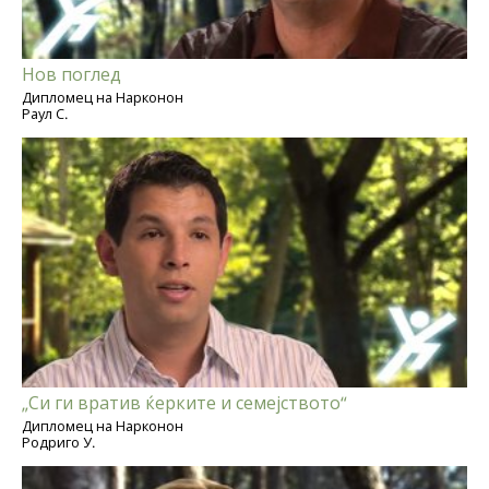
Нов поглед
Дипломец на Нарконон
Раул С.
„Си ги вратив ќерките и семејството“
Дипломец на Нарконон
Родриго У.