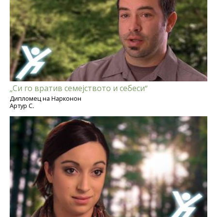
„Си го вратив семејството и себеси“
Дипломец на Нарконон
Артур С.