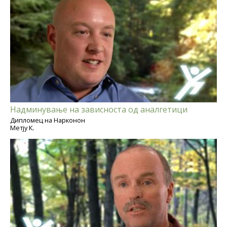
Надминување на зависноста од аналгетици
Дипломец на Нарконон
Метју К.