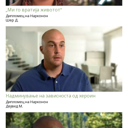
„Ми го вратија животот“
Дипломец на Нарконон
Шер Д.
Надминување на зависноста од хероин
Дипломец на Нарконон
Дејвид М.