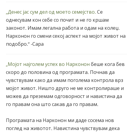
„Денес јас сум дел од моето семејство.
Се
однесувам кон себе со почит и не го кршам
законот. Имам легална работа и одам на колеџ.
Нарконон го смени секој аспект на мојот живот на
подобро.“ -Сара
„Мојот најголем успех во Нарконон
беше кога бев
скоро до половина од програмата. Почнав да
чувствувам како да имам поголема контрола врз
мојот живот. Ништо друго не ме контролираше и
можев да преземам одговорност и навистина да
го правам она што сакав да го правам.
Програмата на Нарконон ми даде сосема нов
поглед на животот. Навистина чувствувам дека