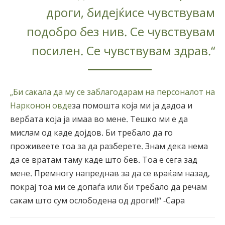
дроги, бидејќисе чувствувам
подобро без нив. Се чувствувам
посилен. Се чувствувам здрав.“
„Би сакала да му се заблагодарам на персоналот на
Нарконон овде
за помошта која ми ја дадоа и
вербата која ја имаа во мене. Тешко ми е да
мислам од каде дојдов. Би требало да го
проживеете тоа за да разберете. Знам дека нема
да се вратам таму каде што бев. Тоа е сега зад
мене. Премногу напреднав за да се враќам назад,
покрај тоа ми се допаѓа или би требало да речам
сакам што сум ослободена од дроги!!“ -Сара