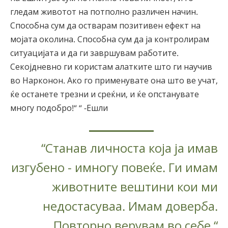
гледам животот на потполно различен начин.
Способна сум да остварам позитивен ефект на
мојата околина. Способна сум да ја контролирам
ситуацијата и да ги завршувам работите.
Секојдневно ги користам алатките што ги научив
во Нарконон. Ако го применувате она што ве учат,
ќе останете трезни и среќни, и ќе опстанувате
многу подобро!“ “ -Ешли
“Станав личноста која ја имав
изгубено - имногу повеќе. Ги имам
животните вештини кои ми
недостасуваа. Имам доверба.
Повторно верувам во себе.“