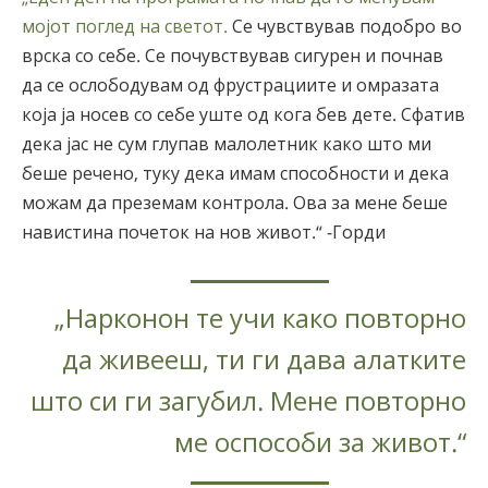
мојот поглед на светот.
Се чувствував подобро во
врска со себе. Се почувствував сигурен и почнав
да се ослободувам од фрустрациите и омразата
која ја носев со себе уште од кога бев дете. Сфатив
дека јас не сум глупав малолетник како што ми
беше речено, туку дека имам способности и дека
можам да преземам контрола. Ова за мене беше
навистина почеток на нов живот.“ -Горди
„Нарконон те учи како повторно
да живееш, ти ги дава алатките
што си ги загубил. Мене повторно
ме оспособи за живот.“