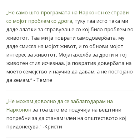
„Не само што програмата на Нарконон се справи
со мојот проблем со дрога
, туку таа исто така ми
даде алатки за справување со кој било проблем во
животот. Таа ми ја поврати самодовербата, му
даде смисла на мојот живот, и го обнови мојот
интерес за животот. Мојатажелба за дроги и тој
животен стил исчезнаа. Ја повратив довербата на
моето семејство и научив да давам, а не постојано
да земам.“ - Темпе
„Не можам доволно да се заблагодарам на
Нарконон
за тоа што ме подучија на вештини
потребни за да станам член на општеството кој
придонесува.“ -Кристи