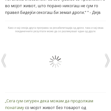
во мојот живот, што порано никогаш не сум го
правел бидејќи секогаш би земал дроги.“ " - Дејв
Како и кај секоја друга програма за рехабилитација од дроги, така и кај оваа
поединечните резултати може да се разликуваат едни од други.
„Сега сум сигурен дека можам да продолжам
понатаму
со мојот живот без товарот од