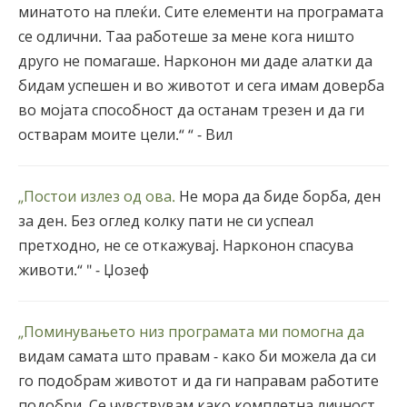
минатото на плеќи. Сите елементи на програмата
се одлични. Таа работеше за мене кога ништо
друго не помагаше. Нарконон ми даде алатки да
бидам успешен и во животот и сега имам доверба
во мојата способност да останам трезен и да ги
остварам моите цели.“ “ - Вил
„Постои излез од ова.
Не мора да биде борба, ден
за ден. Без оглед колку пати не си успеал
претходно, не се откажувај. Нарконон спасува
животи.“ " - Џозеф
„Поминувањето низ програмата ми помогна да
видам самата што правам - како би можела да си
го подобрам животот и да ги направам работите
подобри. Се чувствувам како комплетна личност.