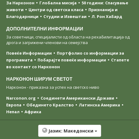
За Нарконон
Глобална мисија
50 години: Спасување
животи
Центри од светска класa
Признанија и
Благодарници
Студии и Извештаи
Л. Рон Хабард
ДОПОЛНИТЕЛНИ ИНФОРМАЦИИ
За советници, специјалисти од областа на рехабилитација од
дрога и загрижени членови на семејства
Повеќе Информации
Портфолио со информации за
програмата
Побарајте повеќе информации
Стапете
во контакт со Нарконон
НАРКОНОН ШИРУМ СВЕТОТ
Нарконон - приказна за успех на светско ниво
Narconon.org
Соединети Американски Држави
Европа
Обединето Кралство
Латинска Америка
Непал
Африка
Јазик:
Македонски