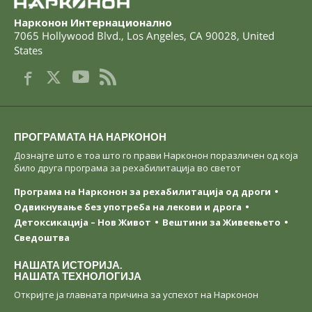
Нарконон Интернационално
7065 Hollywood Blvd.
,
Los Angeles
,
CA
90028
,
United
States
ПРОГРАМАТА НА НАРКОНОН
Дознајте што е тоа што го прави Нарконон поразличен од која
било друга програма за рехабилитација во светот
Програма на Нарконон за рехабилитација од дроги
Одвикнување без употреба на лекови и дрога
Детоксикација – Нов Живот
Вештини за Живеењетo
Сведоштва
НАШАТА ИСТОРИЈА.
НАШАТА ТЕХНОЛОГИЈА
Откријте ја главната причина за успехот на Нарконон