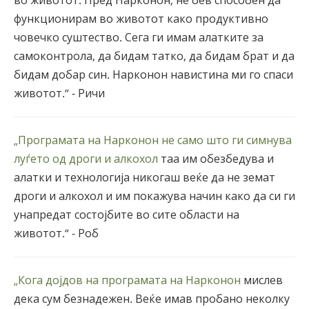
функционирам во животот како продуктивно
човечко суштество. Сега ги имам алатките за
самоконтрола, да бидам татко, да бидам брат и да
бидам добар син. Нарконон навистина ми го спаси
животот.“ - Ричи
„Програмата на Нарконон не само што ги симнува
луѓето од дроги и алкохол
таа им обезбедува и
алатки и технологија никогаш веќе да не земат
дроги и алкохол и им покажува начин како да си ги
унапредат состојбите во сите области на
животот.“ - Роб
„Кога дојдов на програмата на Нарконон
мислев
дека сум безнадежен. Веќе имав пробано неколку