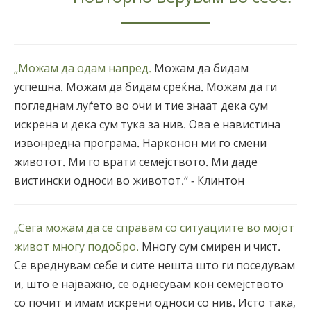
„Можам да одам напред.
Можам да бидам
успешна. Можам да бидам среќна. Можам да ги
погледнам луѓето во очи и тие знаат дека сум
искрена и дека сум тука за нив. Ова е навистина
извонредна програма. Нарконон ми го смени
животот. Ми го врати семејството. Ми даде
вистински односи во животот.“ - Клинтон
„Сега можам да се справам со ситуациите во мојот
живот многу подобро.
Многу сум смирен и чист.
Се вреднувам себе и сите нешта што ги поседувам
и, што е најважно, се однесувам кон семејството
со почит и имам искрени односи со нив. Исто така,