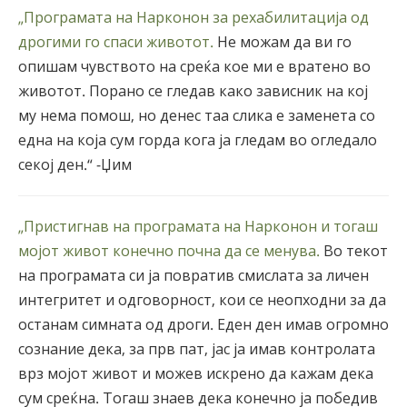
„Програмата на Нарконон за рехабилитација од
дрогими го спаси животот.
Не можам да ви го
опишам чувството на среќа кое ми е вратено во
животот. Порано се гледав како зависник на кој
му нема помош, но денес таа слика е заменета со
една на која сум горда кога ја гледам во огледало
секој ден.“ -Џим
„Пристигнав на програмата на Нарконон и тогаш
мојот живот конечно почна да се менува.
Во текот
на програмата си ја повратив смислата за личен
интегритет и одговорност, кои се неопходни за да
останам симната од дроги. Еден ден имав огромно
сознание дека, за прв пат, јас ја имав контролата
врз мојот живот и можев искрено да кажам дека
сум среќна. Тогаш знаев дека конечно ја победив