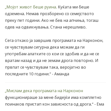
„Мојот живот беше руина.
Куќата ми беше
одземена. Немав прозборено со семејството
преку пет години. Ако не бев на апчиња, тогаш
одев на одвикнувања. Стана нерешливо.
Сега откако ја завршив програмата на Нарконон,
се чувствувам сигурна дека можам да ги
употребам алатките со кои се здобив и да не се
вратам назад и да не земам дрога повторно. И
првпат се чувствувам така, веројатно во
последните 10 години.“ - Аманда
„Мислам дека програмата на Нарконон
функционираше за мене бидејќи има комплетно
поинаков пристап кон зависноста од дрога.“ - Ема