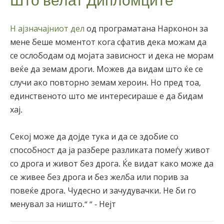
Н ајзначајниот дел
од програматана Нарконон за
мене беше моментот кога сфатив дека можам да
се ослободам од мојата зависност и дека не морам
веќе да земам дроги. Можев да видам што ќе се
случи ако повторно земам хероин. Но пред тоа,
единственото што ме интересираше е да бидам
хај.
Секој може да дојде тука и да се здобие со
способност да ја разбере разликата помеѓу живот
со дрога и живот без дрога. Ќе видат како може да
се живее без дрога и без желба или порив за
повеќе дрога. Чудесно и зачудувачки. Не би го
менувал за ништо.“ “ - Нејт