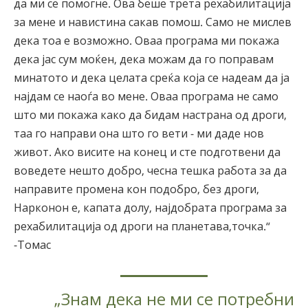
да ми се помогне. Ова беше трета рехабилитација
за мене и навистина сакав помош. Само не мислев
дека тоа е возможно. Оваа програма ми покажа
дека јас сум моќен, дека можам да го поправам
минатото и дека целата среќа која се надеам да ја
најдам се наоѓа во мене. Оваа програма не само
што ми покажа како да бидам настрана од дроги,
таа го направи она што го вети - ми даде нов
живот. Ако висите на конец и сте подготвени да
воведете нешто добро, чесна тешка работа за да
направите промена кон подобро, без дроги,
Нарконон е, капата долу, најдобрата програма за
рехабилитација од дроги на планетава,точка.“
-Томас
„Знам дека не ми се потребни