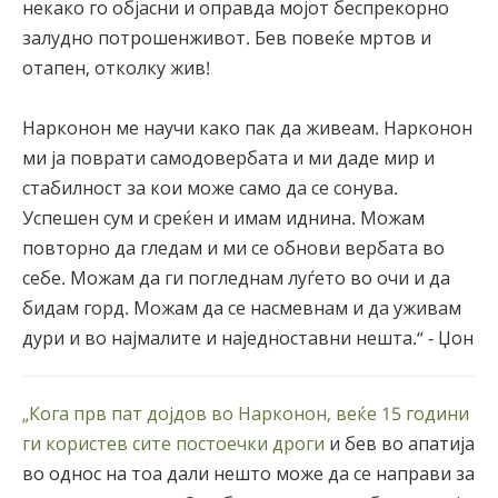
некако го објасни и оправда мојот беспрекорно
залудно потрошенживот. Бев повеќе мртов и
отапен, отколку жив!
Нарконон ме научи како пак да живеам. Нарконон
ми ја поврати самодовербата и ми даде мир и
стабилност за кои може само да се сонува.
Успешен сум и среќен и имам иднина. Можам
повторно да гледам и ми се обнови вербата во
себе. Можам да ги погледнам луѓето во очи и да
бидам горд. Можам да се насмевнам и да уживам
дури и во најмалите и наједноставни нешта.“ - Џон
„Кога прв пат дојдов во Нарконон, веќе 15 години
ги користев сите постоечки дроги
и бев во апатија
во однос на тоа дали нешто може да се направи за