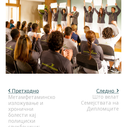
Претходно
Следно
Што велат
Метамфетаминско
Семејствата на
изложување и
Дипломците
хронични
болести кај
полициски
службеници: