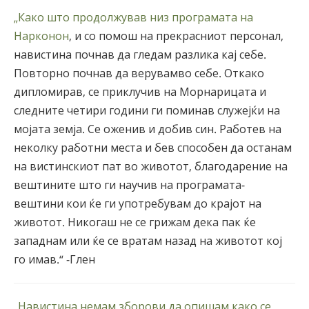
„Како што продолжував низ програмата на
Нарконон
, и со помош на прекрасниот персонал,
навистина почнав да гледам разлика кај себе.
Повторно почнав да верувамво себе. Откако
дипломирав, се приклучив на Морнарицата и
следните четири години ги поминав служејќи на
мојата земја. Се оженив и добив син. Работев на
неколку работни места и бев способен да останам
на вистинскиот пат во животот, благодарение на
вештините што ги научив на програмата-
вештини кои ќе ги употребувам до крајот на
животот. Никогаш не се грижам дека пак ќе
западнам или ќе се вратам назад на животот кој
го имав.“ -Глен
„Навистина немам зборови да опишам како се