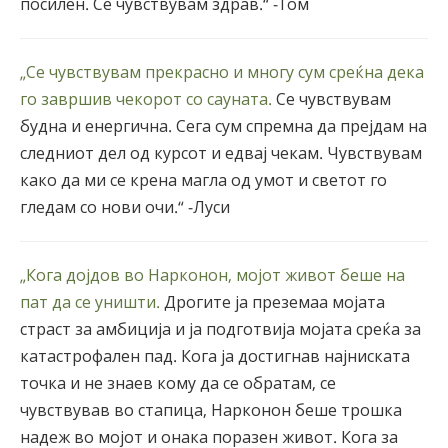
посилен. Се чувствувам здрав.“ -Tом
„Се чувствувам прекрасно и многу сум среќна дека
го завршив чекорот со сауната.
Се чувствувам
будна и енергична. Сега сум спремна да прејдам на
следниот дел од курсот и едвај чекам. Чувствувам
како да ми се крена магла од умот и светот го
гледам со нови очи.“ -Луси
„Кога дојдов во Нарконон, мојот живот беше на
пат да се уништи.
Дрогите ја преземаа мојата
страст за амбиција и ја подготвија мојата среќа за
катастрофален пад. Кога ја достигнав најниската
точка и не знаев кому да се обратам, се
чувствував во стапица, Нарконон беше трошка
надеж во мојот и онака поразен живот. Кога за