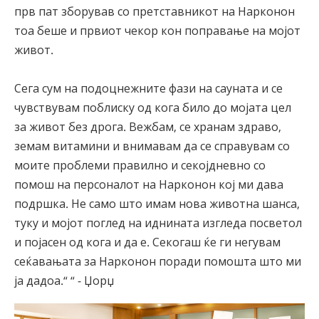
прв пат зборував со претставникот на Нарконон
тоа беше и првиот чекор кон поправање на мојот
живот.
Сега сум на подоцнежните фази на сауната и се
чувствувам поблиску од кога било до мојата цел
за живот без дрога. Вежбам, се хранам здраво,
земам витамини и внимавам да се справувам со
моите проблеми правилно и секојдневно со
помош на персоналот на Нарконон кој ми дава
подршка. Не само што имам нова животна шанса,
туку и мојот поглед на иднината изгледа посветол
и појасен од кога и да е. Секогаш ќе ги негувам
сеќавањата за Нарконон поради помошта што ми
ја дадоа.“ “ - Џорџ