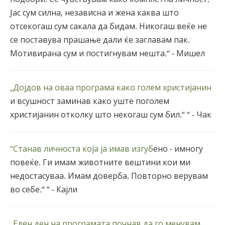
Јас сум силна, независна и жена каква што
отсекогаш сум сакала да бидам. Никогаш веќе не
се поставува прашање дали ќе заглавам пак.
Мотивирана сум и постигнувам нешта.“ - Мишел
„Дојдов на оваа програма како голем христијанин
и всушност заминав како уште поголем
христијанин отколку што некогаш сум бил.“ “ - Чак
“Станав личноста која ја имав изгуб
ено - имногу
повеќе. Ги имам животните вештини кои ми
недостасуваа. Имам доверба. Повторно верувам
во себе.“ “ - Кајли
„Еден ден на програмата почнав да го менувам