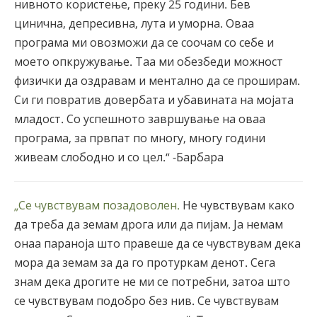
нивното користење, преку 25 години. Бев
цинична, депресивна, лута и уморна. Оваа
програма ми овозможи да се соочам со себе и
моето опкружување. Таа ми обезбеди можност
физички да оздравам и ментално да се проширам.
Си ги повратив довербата и убавината на мојата
младост. Со успешното завршување на оваа
програма, за првпат по многу, многу години
живеам слободно и со цел.“ -Барбара
„Се чувствувам позадоволен.
Не чувствувам како
да треба да земам дрога или да пијам. Ја немам
онаа параноја што правеше да се чувствувам дека
мора да земам за да го протуркам денот. Сега
знам дека дрогите не ми се потребни, затоа што
се чувствувам подобро без нив. Се чувствувам