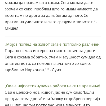
можам да правам што сакам. Сега можам да се
соочам со секој проблем што го имам наместо да
посегнам по дроги за да избегам од него. Се
вратив на училиште и си го средувам животот.“ -
Мишел
„Мојот поглед на живот сега е потполно различен.
Порано немав интерес за ништо освен за дроги.
Сега е сосема обратно. Учам и всушност сум дел од
општеството, со помош на алатките со кои се
здобив во Нарконон.“ " - Луиз
„Ова е најпоттикнувачка работа на сите времиња!
Ова е целосно нов живот. Јас не сум само ‘Ешли
пред да зема дрога' или 'малку подобрена верзија
на Ешли’. Јас сум потполно нова личност, и го