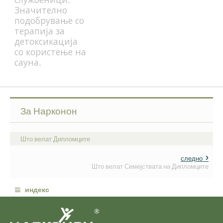
Значително
подобрување со
терапија за
детоксикација
со користење на
сауна.
За Нарконон
Што велат Дипломците
следно
Што велат Семејствата на Дипломците
≡
индекс
®