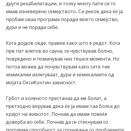
други рехабилитации, и толку многу пати си го
имав изневерено семејството. Си реков дека ќе ја
пробам оваа програма поради моето семејство,
дури и не поради себе.
Кога дојдов овде, правев како што е редот. Кога
прв пат влегов во сауна, се чувствував болно,
повредено и поминував низ тешки моменти. Но
потоа можев да почувствувам како сите тие
хемикалии излегуваат, дури и хемикалиите од
мојата ОксиКонтин зависност.
Грбот и коленото престанаа да ме болат, а
претходно верував дека ќе ја имам таа болка до
крајот на животот. Почнав да имам повеќе
доверба во себе. Почнав да се стекнувам со
поголема способност за соочување со проблемите