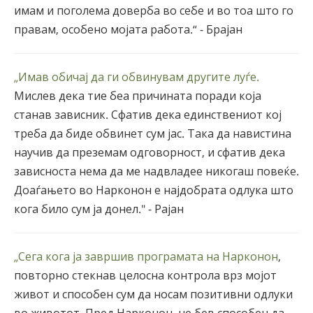
имам и поголема доверба во себе и во тоа што го
правам, особено мојата работа.“ - Брајан
„Имав обичај да ги обвинувам другите луѓе.
Мислев дека тие беа причината поради која
станав зависник. Сфатив дека единствениот кој
треба да биде обвинет сум јас. Така да навистина
научив да преземам одговорност, и сфатив дека
зависноста нема да ме надвладее никогаш повеќе.
Доаѓањето во Нарконон е најдобрата одлука што
кога било сум ја донел." - Рајан
„Сега кога ја завршив програмата на Нарконон
,
повторно стекнав целосна контрола врз мојот
живот и способен сум да носам позитивни одлуки
во животот. Пред Нарконон, не бев способен да