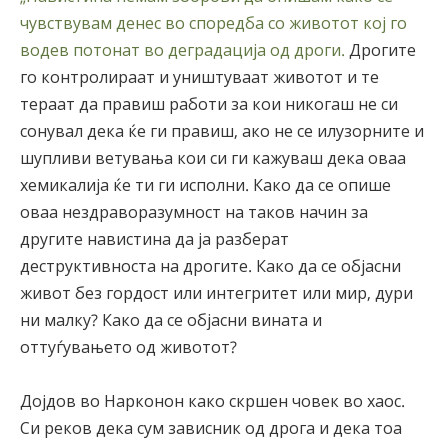
чувствувам денес во споредба со животот кој го
водев потонат во деградација од дроги.
Дрогите
го контролираат и уништуваат животот и те
тераат да правиш работи за кои никогаш не си
сонувал дека ќе ги правиш, ако не се илузорните и
шупливи ветувања кои си ги кажуваш дека оваа
хемикалија ќе ти ги исполни. Како да се опише
оваа нездраворазумност на таков начин за
другите навистина да ја разберат
деструктивноста на дрогите. Како да се објасни
живот без гордост или интегритет или мир, дури
ни малку? Како да се објасни вината и
оттуѓувањето од животот?
Дојдов во Нарконон како скршен човек во хаос.
Си реков дека сум зависник од дрога и дека тоа