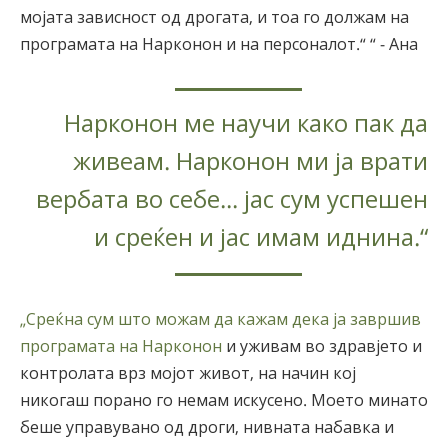
мојата зависност од дрогата, и тоа го должам на
програмата на Нарконон и на персоналот.“ “ - Ана
Нарконон ме научи како пак да
живеам. Нарконон ми ја врати
вербата во себе... јас сум успешен
и среќен и јас имам иднина.“
„Среќна сум што можам да кажам дека ја завршив
програмата на Нарконон
и уживам во здравјето и
контролата врз мојот живот, на начин кој
никогаш порано го немам искусено. Моето минато
беше управувано од дроги, нивната набавка и