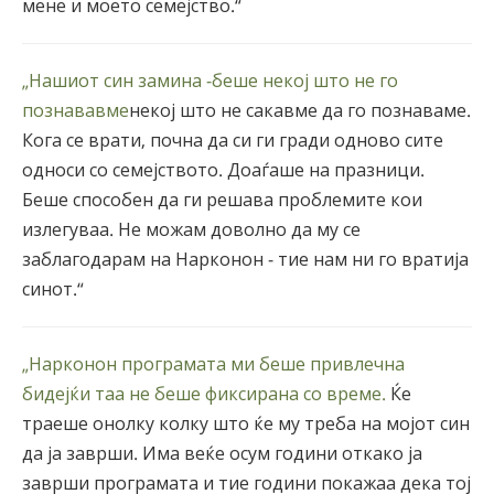
мене и моето семејство.“
„Нашиот син замина -беше некој што не го
познававме
некој што не сакавме да го познаваме.
Кога се врати, почна да си ги гради одново сите
односи со семејството. Доаѓаше на празници.
Беше способен да ги решава проблемите кои
излегуваа. Не можам доволно да му се
заблагодарам на Нарконон - тие нам ни го вратија
синот.“
„Нарконон програмата ми беше привлечна
бидејќи таа не беше фиксирана со време.
Ќе
траеше онолку колку што ќе му треба на мојот син
да ја заврши. Има веќе осум години откако ја
заврши програмата и тие години покажаа дека тој