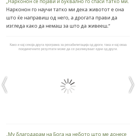
„Нарконон се појави и буквално го спаси татко ми.
Нарконон го научи татко ми дека животот е она
што ќе направиш од него, а дрогата прави да
изгледа како да немаш за што да живееш.“
Како и кај секоја друга програма за рехабилитација од дроги, така и кај оваа
поединечните резултати може да се разликуваат едни од други.
„Му благодарам на Бога на небото што ме донесе