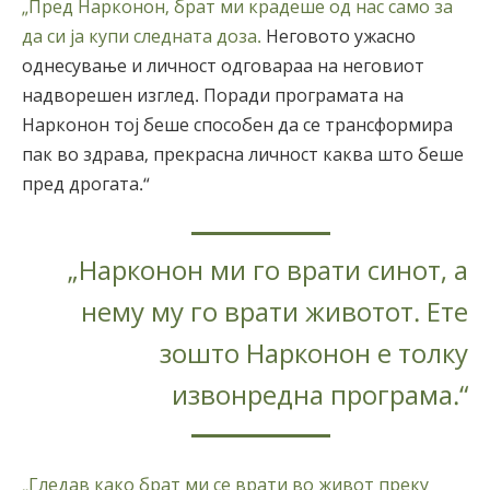
„Пред Нарконон, брат ми крадеше од нас само за
да си ја купи следната доза.
Неговото ужасно
однесување и личност одговараа на неговиот
надворешен изглед. Поради програмата на
Нарконон тој беше способен да се трансформира
пак во здрава, прекрасна личност каква што беше
пред дрогата.“
„Нарконон ми го врати синот, а
нему му го врати животот. Ете
зошто Нарконон е толку
извонредна програма.“
„Гледав како брат ми се врати во живот преку