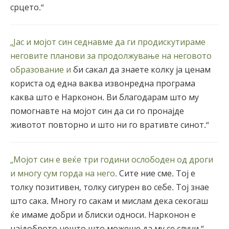
срцето.“
„Јас и мојот син седнавме да ги продискутираме
неговите планови за продолжување на неговото
образование и
би сакал да знаете колку ја ценам
користа од една ваква извонредна програма
каква што е Нарконон. Ви благодарам што му
помогнавте на мојот син да си го пронајде
животот повторно и што ни го вративте синот.“
„Мојот син е веќе три години ослободен од дроги
и многу сум горда на него.
Сите ние сме. Тој е
толку позитивен, толку сигурен во себе. Тој знае
што сака. Многу го сакам и мислам дека секогаш
ќе имаме добри и блиски односи. Нарконон е
најдоброто нешто што можеше да му се случи.“