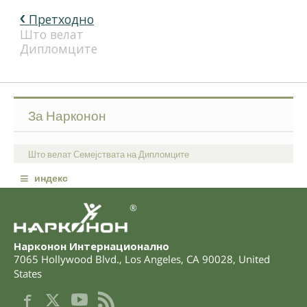
Претходно
Што велат
Дипломците
За Нарконон
Што велат Семејствата на Дипломците
≡
индекс
®
Нарконон Интернационално
7065 Hollywood Blvd.
,
Los Angeles
,
CA
90028
,
United
States