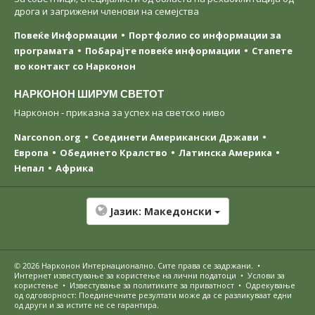
дрога и загрижени членови на семејства
Повеќе Информации
Портфолио со информации за
програмата
Побарајте повеќе информации
Стапете
во контакт со Нарконон
НАРКОНОН ШИРУМ СВЕТОТ
Нарконон - приказна за успех на светско ниво
Narconon.org
Соединети Американски Држави
Европа
Обединето Кралство
Латинска Америка
Непал
Африка
Јазик:
Македонски
© 2026
Нарконон Интернационално
. Сите права се задржани.
•
Интернет известување за користење на лични податоци
•
Услови за
користење
•
Известување за политиките за приватност
•
Одрекување
од одговорност: Поединечните резултати може да се разликуваат едни
од други и за истите не се гарантира.