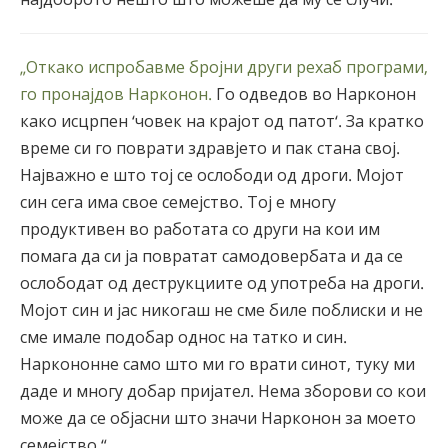
„Откако испробавме бројни други рехаб програми,
го пронајдов Нарконон.
Го одведов во Нарконон
како исцрпен ‘човек на крајот од патот‘. За кратко
време си го поврати здравјето и пак стана свој.
Најважно е што тој се ослободи од дроги. Мојот
син сега има свое семејство. Тој е многу
продуктивен во работата со други на кои им
помага да си ја повратат самодовербата и да се
ослободат од деструкциите од употреба на дроги.
Мојот син и јас никогаш не сме биле поблиски и не
сме имале подобар однос на татко и син.
Наркононне само што ми го врати синот, туку ми
даде и многу добар пријател. Нема зборови со кои
може да се објасни што значи Нарконон за моето
семејство.“