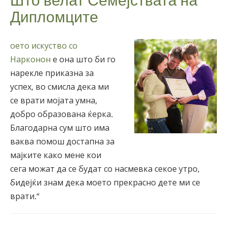
Дипломците
оето искуство со
Нарконон
е она што би го
нарекле приказна за
успех, во смисла дека ми
се врати мојата умна,
добро образована ќерка.
Благодарна сум што има
ваква помош достапна за
мајките како мене кои
сега можат да се будат со насмевка секое утро,
бидејќи знам дека моето прекрасно дете ми се
врати.“