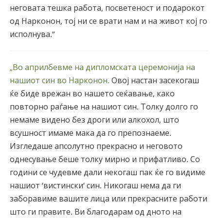
неговата тешка работа, посветеност и подарокот
од Нарконон, тој ни се врати нам и на живот кој го
исполнува.“
„Во априлбевме на дипломската церемонија на
нашиот син во Нарконон.
Овој настан засекогаш
ќе биде врежан во нашето сеќавање, како
повторно раѓање на нашиот син. Толку долго го
немаме видено без дроги или алкохол, што
всушност имаме мака да го препознаеме.
Изгледаше апсолутно прекрасно и неговото
однесување беше толку мирно и прифатливо. Со
години се чудевме дали некогаш пак ќе го видиме
нашиот ‘вистински‘ син. Никогаш нема да ги
заборавиме вашите лица или прекрасните работи
што ги правите. Ви благодарам од дното на