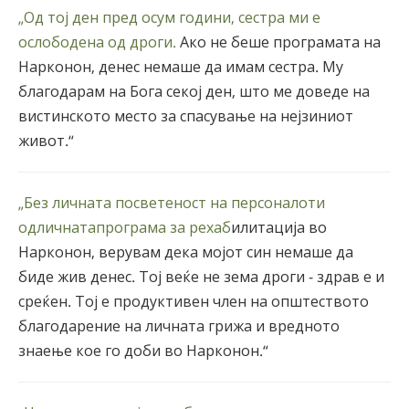
„Од тој ден пред осум години, сестра ми е
ослободена од дроги.
Ако не беше програмата на
Нарконон, денес немаше да имам сестра. Му
благодарам на Бога секој ден, што ме доведе на
вистинското место за спасување на нејзиниот
живот.“
„Без личната посветеност на персоналоти
одличнатапрограма за рехаб
илитација во
Нарконон, верувам дека мојот син немаше да
биде жив денес. Тој веќе не зема дроги - здрав е и
среќен. Тој е продуктивен член на општеството
благодарение на личната грижа и вредното
знаење кое го доби во Нарконон.“