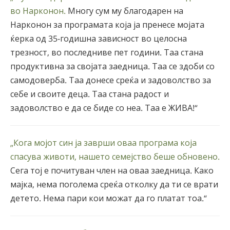
во Нарконон.
Многу сум му благодарен на
Нарконон за програмата која ја пренесе мојата
ќерка од 35-годишна зависност во целосна
трезност, во последниве пет години. Таа стана
продуктивна за својата заедница. Таа се здоби со
самодоверба. Таа донесе среќа и задоволство за
себе и своите деца. Таа стана радост и
задоволство е да се биде со неа. Таа е ЖИВА!“
„Кога мојот син ја заврши оваа програма која
спасува животи, нашето семејство беше обновено.
Сега тој е почитуван член на оваа заедница. Како
мајка, нема поголема среќа отколку да ти се врати
детето. Нема пари кои можат да го платат тоа.“