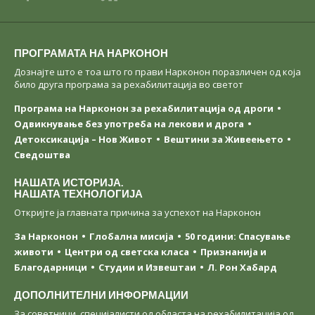
ПРОГРАМАТА НА НАРКОНОН
Дознајте што е тоа што го прави Нарконон поразличен од која
било друга програма за рехабилитација во светот
Програма на Нарконон за рехабилитација од дроги
Одвикнување без употреба на лекови и дрога
Детоксикација – Нов Живот
Вештини за Живеењетo
Сведоштва
НАШАТА ИСТОРИЈА.
НАШАТА ТЕХНОЛОГИЈА
Откријте ја главната причина за успехот на Нарконон
За Нарконон
Глобална мисија
50 години: Спасување
животи
Центри од светска класa
Признанија и
Благодарници
Студии и Извештаи
Л. Рон Хабард
ДОПОЛНИТЕЛНИ ИНФОРМАЦИИ
За советници, специјалисти од областа на рехабилитација од