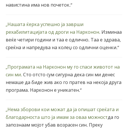
навистина има нов почеток.“
„Нашата ќерка успешно ја заврши
рехабилитацијата од дроги на Нарконон.
Изминаа
веќе четири години и таа е одлично. Таа е здрава,
среќна и напредува на колеџ со одлични оценки.“
„Програмата на Нарконон му го спаси животот на
син ми.
Сто отсто сум сигурна дека син ми денес
немаше да биде жив ако го пратев на некоја друга
програма. Нарконон е уникатен.“
„Нема зборови кои можат да ја опишат среќата и
благодарноста што ја имам за оваа можност
да го
запознаам мојот убав возрасен син. Преку