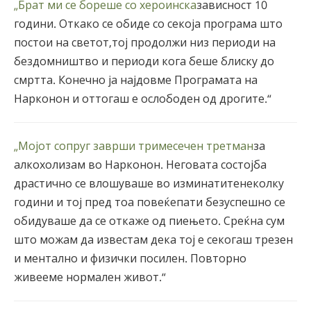
„Брат ми се бореше со хероинска
зависност 10
години. Откако се обиде со секоја програма што
постои на светот,тој продолжи низ периоди на
бездомништво и периоди кога беше блиску до
смртта. Конечно ја најдовме Програмата на
Нарконон и оттогаш е ослободен од дрогите.“
„Мојот сопруг заврши тримесечен третман
за
алкохолизам во Нарконон. Неговата состојба
драстично се влошуваше во изминатитенеколку
години и тој пред тоа повеќепати безуспешно се
обидуваше да се откаже од пиењето. Среќна сум
што можам да известам дека тој е секогаш трезен
и ментално и физички посилен. Повторно
живееме нормален живот.“