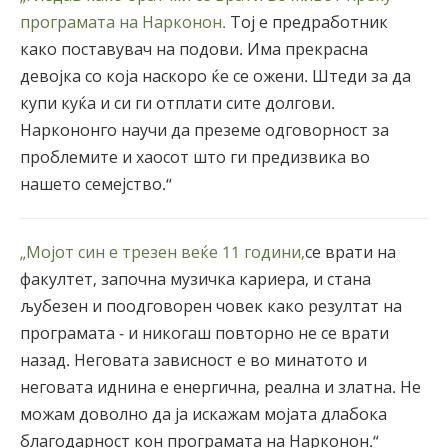
програмата на Нарконон.
Тој е предработник
како поставувач на подови. Има прекрасна
девојка со која наскоро ќе се ожени. Штеди за да
купи куќа и си ги отплати сите долгови.
Наркононго научи да преземе одговорност за
проблемите и хаосот што ги предизвика во
нашето семејство.“
„Мојот син е трезен веќе 11 години,
се врати на
факултет, започна музичка кариера, и стана
љубезен и поодговорен човек како резултат на
програмата - и никогаш повторно не се врати
назад. Неговата зависност е во минатото и
неговата иднина е енергична, реална и златна. Не
можам доволно да ја искажам мојата длабока
благодарност кон програмата на Нарконон.“