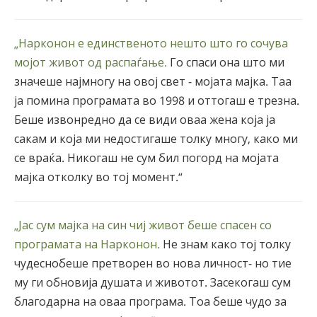
„Нарконон е единственото нешто што го сочува
мојот живот од распаѓање.
Го спаси она што ми
значеше најмногу на овој свет - мојата мајка. Таа
ја помина програмата во 1998 и оттогаш е трезна.
Беше извонредно да се види оваа жена која ја
сакам и која ми недостигаше толку многу, како ми
се враќа. Никогаш не сум бил погорд на мојата
мајка отколку во тој момент.“
„Јас сум мајка на син чиј живот беше спасен со
програмата на Нарконон.
Не знам како тој толку
чудеснобеше претворен во нова личност- но тие
му ги обновија душата и животот. Засекогаш сум
благодарна на оваа програма. Тоа беше чудо за