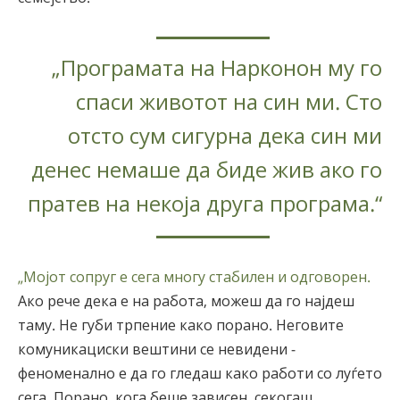
„Програмата на Нарконон му го
спаси животот на син ми. Сто
отсто сум сигурна дека син ми
денес немаше да биде жив ако го
пратев на некоја друга програма.“
„Мојот сопруг е сега многу стабилен и одговорен.
Ако рече дека е на работа, можеш да го најдеш
таму. Не губи трпение како порано. Неговите
комуникациски вештини се невидени -
феноменално е да го гледаш како работи со луѓето
сега. Порано, кога беше зависен, секогаш