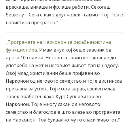
врескаше, викаше и фрлаше работи. Секогаш
беше лут. Сега е како друг човек - самиот тој. Тоа е
навистина прекрасно.“
„Програмата на Нарконон за рехабнавистина
функционира.
Имам внук кој беше завсник од
дроги 10 години. Неговата зависност доведе до
употреба на мет и неговиот живот тргна надолу.
Овој млад христијанин беше пријавен во
Нарконон од неговото семејство и тој е вистинска
приказна за успех. Тој е сега здрав, среќен млад
човек вработен како Курс Супервизор во
Нарконон. Тој е многу сакан од неговото
семејство и благослов е што влезе во програмата
на Нарконон. Тоа буквално му го спаси животот.“