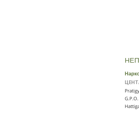
НЕП
Нарк
ЦЕНТ
Pratig
G.P.O.
Hattig