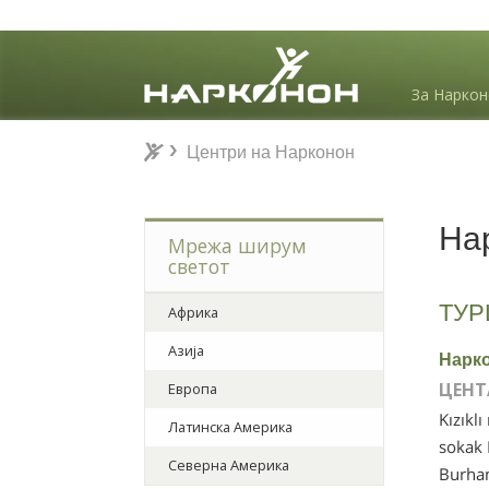
За Нарко
Центри на Нарконон
Центри на Нарконон
⨯
Нар
Мрежа ширум
светот
ТУР
Африка
Азија
Нарко
ЦЕНТ
Европа
Kızıklı
Латинска Америка
sokak
Северна Америка
Burha