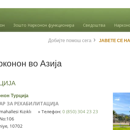
нон
Зошто Нарконон функционира
Сведоштва
Наркон
Добијте помош сега
ЈАВЕТЕ СЕ Н
конон во Азија
ЦИЈА
нон Турција
АР ЗА РЕХАБИЛИТАЦИЈА
 mahallesi Kızıklı
» Телефон:
0 (850) 304 23 23
 No:106
niye,
10702