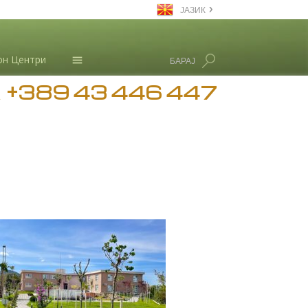
ЈАЗИК
Macedonian
он Центри
БАРАЈ
English
+389 43 446 447
Сите региони/јазици
Новости
А
Л. Рон Хабард