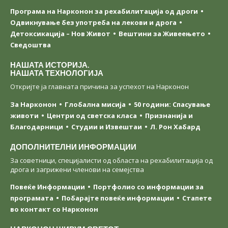
Програма на Нарконон за рехабилитација од дроги
Одвикнување без употреба на лекови и дрога
Детоксикација – Нов Живот
Вештини за Живеењетo
Сведоштва
НАШАТА ИСТОРИЈА.
НАШАТА ТЕХНОЛОГИЈА
Откријте ја главната причина за успехот на Нарконон
За Нарконон
Глобална мисија
50 години: Спасување
животи
Центри од светска класa
Признанија и
Благодарници
Студии и Извештаи
Л. Рон Хабард
ДОПОЛНИТЕЛНИ ИНФОРМАЦИИ
За советници, специјалисти од областа на рехабилитација од
дрога и загрижени членови на семејства
Повеќе Информации
Портфолио со информации за
програмата
Побарајте повеќе информации
Стапете
во контакт со Нарконон